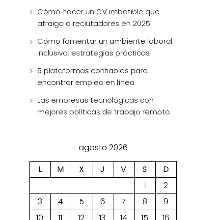
Cómo hacer un CV imbatible que
atraiga a reclutadores en 2025
Cómo fomentar un ambiente laboral
inclusivo: estrategias prácticas
5 plataformas confiables para
encontrar empleo en línea
Las empresas tecnológicas con
mejores políticas de trabajo remoto
agosto 2026
L
M
X
J
V
S
D
1
2
3
4
5
6
7
8
9
10
11
12
13
14
15
16