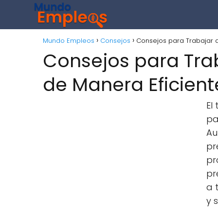
Mundo Empleos
Consejos
Consejos para Trabajar 
Consejos para Tr
de Manera Eficient
El
pa
Au
pr
pr
pr
a 
y 